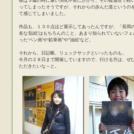
彼は３歳の時に重い消化不良にかかり、その後遺症で軽
ってしまったそうですが、それからの歩んだ道というの
て感じてしまいました。
作品も、１３０点ほど展示してあったんですが、「長岡
名な‘貼絵’はもちろんのこと、あまり知られていないフ
った‘ペン画’や‘鉛筆画’‘や’‘油絵’など。
それから、日記帳、リュックサックといったものも。
今月の２８日まで開催していますので、行ける方は、ぜ
ただきたいな～と。